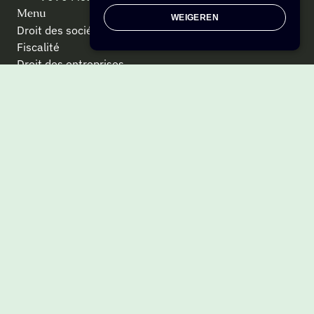
Menu
WEIGEREN
Droit des sociétés
Fiscalité
Droit des entreprises
Team
Contactez-nous
Info
VTA BE 0538.933.384
Politique de confidentialité
Paramètres des cookies
Conditions générales
Ce site a été développé avec le soutien de :
© 2026 Tim Laureys Avocats CV. Conception web par